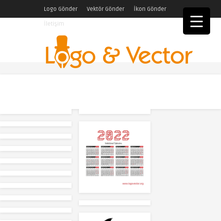
Logo Gönder
Vektör Gönder
İkon Gönder
İletişim