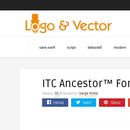
sans-serif
script
dekoratif
modern
ITC Ancestor™ Fo
|
Yayıncı:
ITC
Tasarımcı:
Serge Pichii
PAYLAŞ
TWEET
İĞNELE