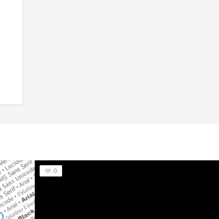
ght™ Font
5
ITC Mistral® Font
6
ITC Cheltenham® F
0