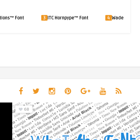
tions™ Font
3
ITC Hornpype™ Font
4
Wade Sans Li
68