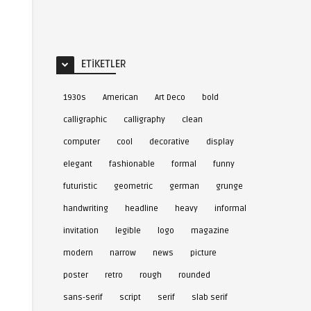
ETIKETLER
1930s
American
Art Deco
bold
calligraphic
calligraphy
clean
computer
cool
decorative
display
elegant
fashionable
formal
funny
futuristic
geometric
german
grunge
handwriting
headline
heavy
informal
invitation
legible
logo
magazine
modern
narrow
news
picture
poster
retro
rough
rounded
sans-serif
script
serif
slab serif