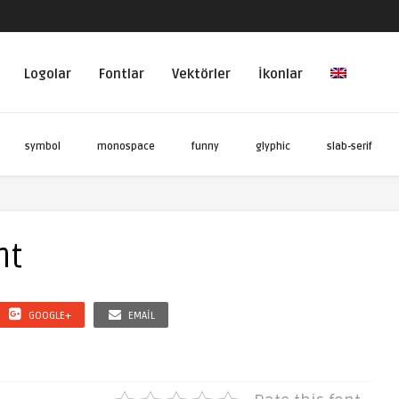
Logolar
Fontlar
Vektörler
İkonlar
symbol
monospace
funny
glyphic
slab-serif
nt
GOOGLE+
EMAIL