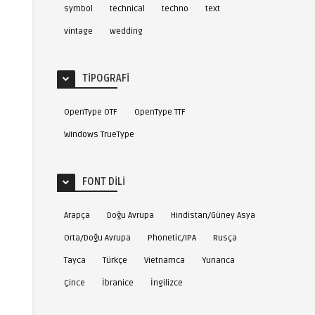
symbol
technical
techno
text
vintage
wedding
TIPOGRAFI
OpenType OTF
OpenType TTF
Windows TrueType
FONT DILI
Arapça
Doğu Avrupa
Hindistan/Güney Asya
Orta/Doğu Avrupa
Phonetic/IPA
Rusça
Tayca
Türkçe
Vietnamca
Yunanca
Çince
İbranice
İngilizce