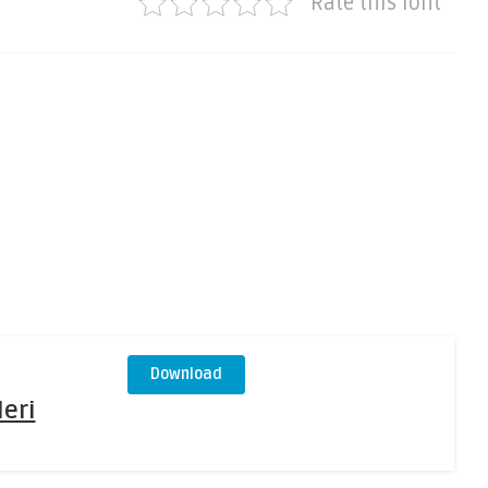
Rate this font
Download
leri