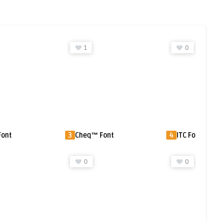
1
0
Font
3
Cheq™ Font
4
ITC Fontoonie
0
0