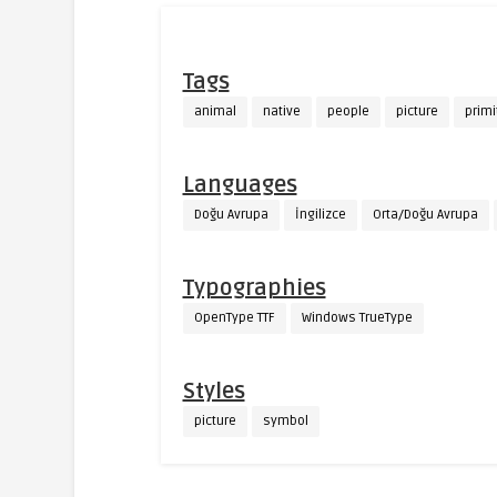
Tags
animal
native
people
picture
primi
Languages
Doğu Avrupa
İngilizce
Orta/Doğu Avrupa
Typographies
OpenType TTF
Windows TrueType
Styles
picture
symbol