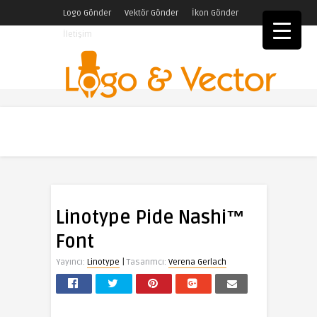
Logo Gönder
Vektör Gönder
İkon Gönder
İletişim
Linotype Pide Nashi™
Font
|
Yayıncı:
Linotype
Tasarımcı:
Verena Gerlach