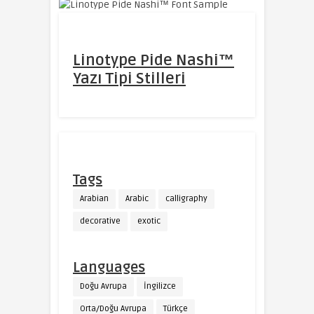
Linotype Pide Nashi™
Yazı Tipi Stilleri
Tags
Arabian
Arabic
calligraphy
decorative
exotic
Languages
Doğu Avrupa
İngilizce
Orta/Doğu Avrupa
Türkçe