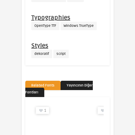
Typographies
OpenType TTF
Windows TrueType
Styles
dekoratif
script
Related Fonts
Yayıncının Diğer
Fontları
1
0