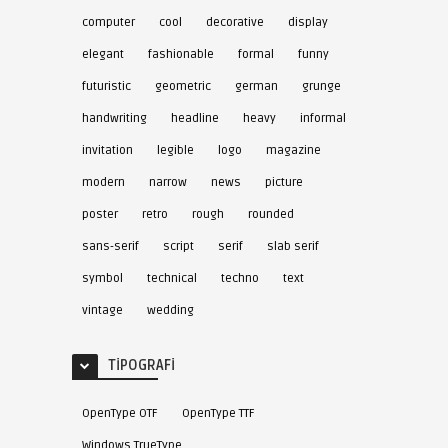
computer
cool
decorative
display
elegant
fashionable
formal
funny
futuristic
geometric
german
grunge
handwriting
headline
heavy
informal
invitation
legible
logo
magazine
modern
narrow
news
picture
poster
retro
rough
rounded
sans-serif
script
serif
slab serif
symbol
technical
techno
text
vintage
wedding
TIPOGRAFI
OpenType OTF
OpenType TTF
Windows TrueType