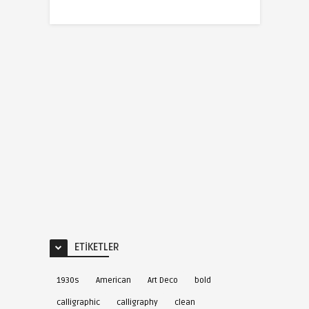
ETIKETLER
1930s
American
Art Deco
bold
calligraphic
calligraphy
clean