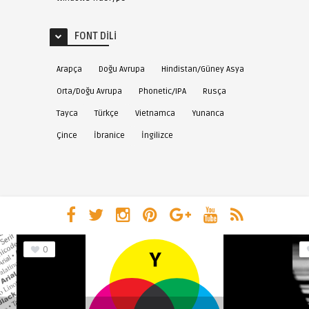
FONT DILI
Arapça
Doğu Avrupa
Hindistan/Güney Asya
Orta/Doğu Avrupa
Phonetic/IPA
Rusça
Tayca
Türkçe
Vietnamca
Yunanca
Çince
İbranice
İngilizce
0