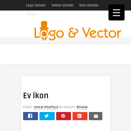
Logo Gönder
Vektör Gönder
İkon Gönder
İletişim
Ev İkon
|
Paket:
Lineal Interface
Kategori:
Binalar