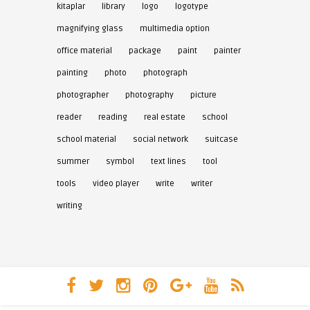
kitaplar
library
logo
logotype
magnifying glass
multimedia option
office material
package
paint
painter
painting
photo
photograph
photographer
photography
picture
reader
reading
real estate
school
school material
social network
suitcase
summer
symbol
text lines
tool
tools
video player
write
writer
writing