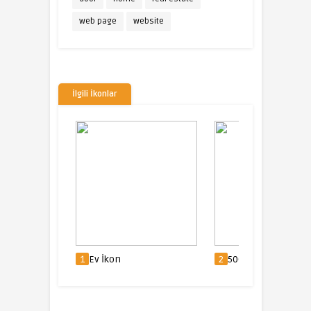
web page
website
İlgili İkonlar
2
500px logo İkon
3
Ev İkon