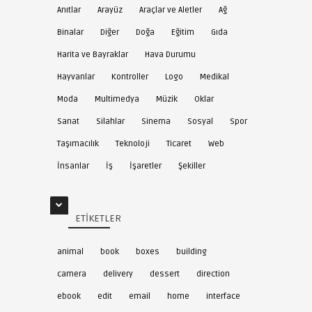
Anıtlar
Arayüz
Araçlar ve Aletler
Ağ
Binalar
Diğer
Doğa
Eğitim
Gıda
Harita ve Bayraklar
Hava Durumu
Hayvanlar
Kontroller
Logo
Medikal
Moda
Multimedya
Müzik
Oklar
Sanat
Silahlar
Sinema
Sosyal
Spor
Taşımacılık
Teknoloji
Ticaret
Web
İnsanlar
İş
İşaretler
Şekiller
ETIKETLER
animal
book
boxes
building
camera
delivery
dessert
direction
ebook
edit
email
home
interface