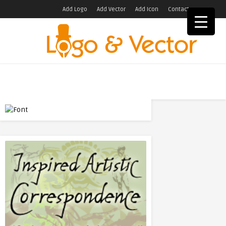
Add Logo
Add Vector
Add Icon
Contact