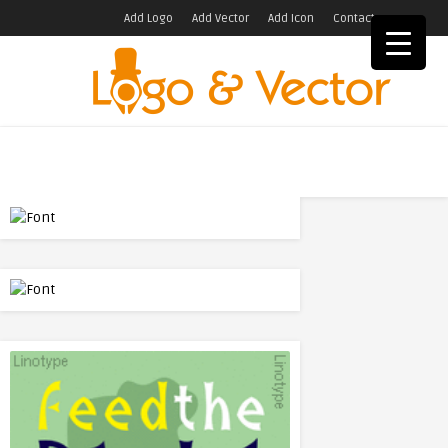
Add Logo
Add Vector
Add Icon
Contact