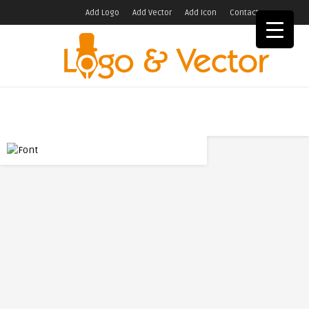
Add Logo
Add Vector
Add Icon
Contact