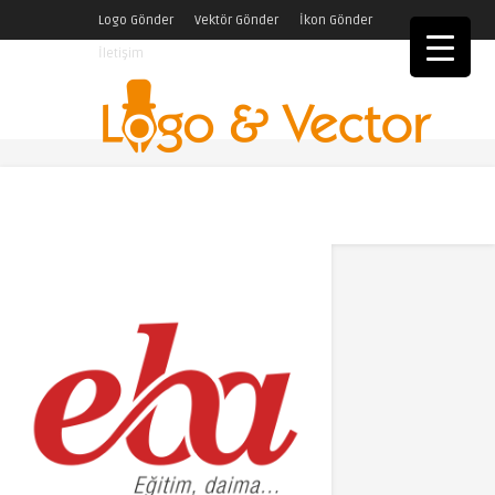
Logo Gönder
Vektör Gönder
İkon Gönder
İletişim