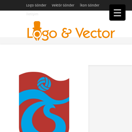
Logo Gönder
Vektör Gönder
İkon Gönder
İletişim