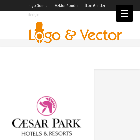
Logo Gönder
Vektör Gönder
İkon Gönder
İletişim