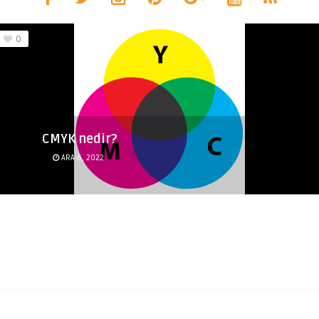
0
CMYK nedir?
ARA 6, 2022