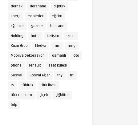
dernek
dershane
dijitürk
Enerji
ev aletleri
eğitim
Eğlence
gazete
hastane
Holding
hotel
iletişim
izmir
Kuzu Grup
Medya
mm
mng
Mobilya Dekorasyon
osmanlı
Oto
phone
renault
saat kulesi
Sosyal
Sosyal Ağlar
thy
trt
ts
tübitak
türk lirası
türk telekom
çiçek
çiğköfte
ödp