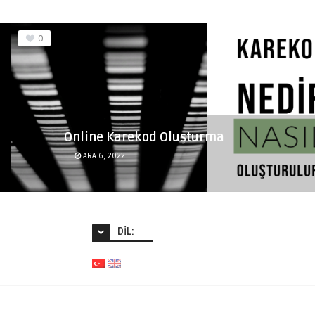
0
Online Karekod Oluşturma
ARA 6, 2022
DIL: