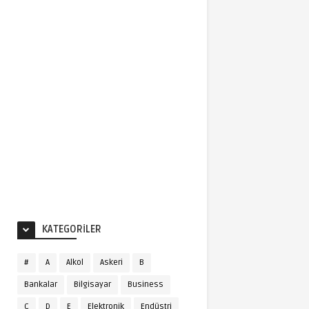
KATEGORILER
#
A
Alkol
Askeri
B
Bankalar
Bilgisayar
Business
C
D
E
Elektronik
Endüstri