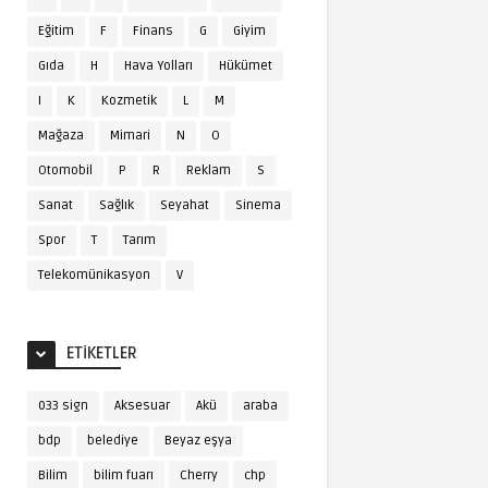
Eğitim
F
Finans
G
Giyim
Gıda
H
Hava Yolları
Hükümet
I
K
Kozmetik
L
M
Mağaza
Mimari
N
O
Otomobil
P
R
Reklam
S
Sanat
Sağlık
Seyahat
Sinema
Spor
T
Tarım
Telekomünikasyon
V
ETIKETLER
033 sign
Aksesuar
Akü
araba
bdp
belediye
Beyaz eşya
Bilim
bilim fuarı
Cherry
chp