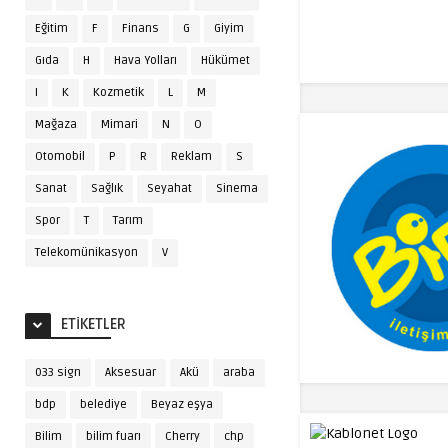
Eğitim
F
Finans
G
Giyim
Gıda
H
Hava Yolları
Hükümet
I
K
Kozmetik
L
M
Mağaza
Mimari
N
O
Otomobil
P
R
Reklam
S
Sanat
Sağlık
Seyahat
Sinema
Spor
T
Tarım
Telekomünikasyon
V
ETIKETLER
033 sign
Aksesuar
Akü
araba
bdp
belediye
Beyaz eşya
Bilim
bilim fuarı
Cherry
chp