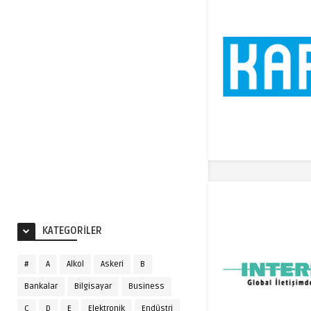
KATEGORILER
#
A
Alkol
Askeri
B
Bankalar
Bilgisayar
Business
C
D
E
Elektronik
Endüstri