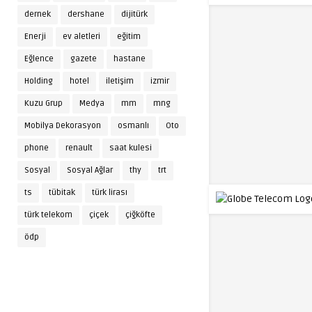
dernek
dershane
dijitürk
Enerji
ev aletleri
eğitim
Eğlence
gazete
hastane
Holding
hotel
iletişim
izmir
Kuzu Grup
Medya
mm
mng
Mobilya Dekorasyon
osmanlı
Oto
phone
renault
saat kulesi
Sosyal
Sosyal Ağlar
thy
trt
ts
tübitak
türk lirası
türk telekom
çiçek
çiğköfte
ödp