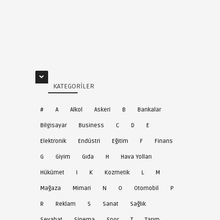
KATEGORILER
#
A
Alkol
Askeri
B
Bankalar
Bilgisayar
Business
C
D
E
Elektronik
Endüstri
Eğitim
F
Finans
G
Giyim
Gıda
H
Hava Yolları
Hükümet
I
K
Kozmetik
L
M
Mağaza
Mimari
N
O
Otomobil
P
R
Reklam
S
Sanat
Sağlık
Seyahat
Sinema
Spor
T
Tarım