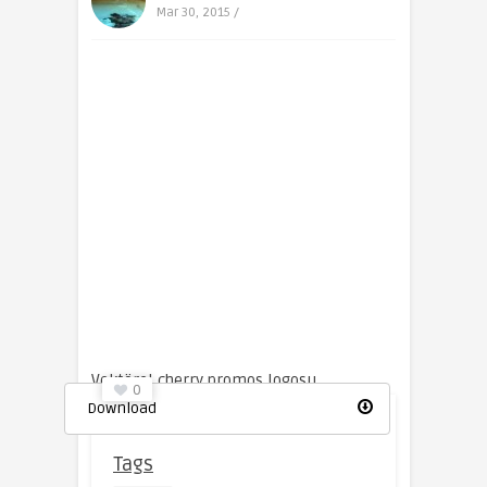
Mar 30, 2015 /
Vektörel cherry promos logosu.
0
Download
Tags