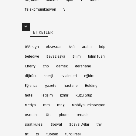
Telekomünikasyon
V
ETIKETLER
033 sign
Aksesuar
Akü
araba
bdp
belediye
Beyaz eşya
Bilim
bilim fuarı
Cherry
chp
dernek
dershane
dijitürk
Enerji
ev aletleri
eğitim
Eğlence
gazete
hastane
Holding
hotel
iletişim
izmir
Kuzu Grup
Medya
mm
mng
Mobilya Dekorasyon
osmanlı
Oto
phone
renault
saat kulesi
Sosyal
Sosyal Ağlar
thy
trt
ts
tübitak
türk lirası