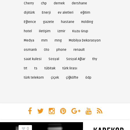
Cherry
chp
dernek
dershane
dijitürk
Enerji
ev aletleri
eğitim
Eğlence
gazete
hastane
Holding
hotel
iletişim
izmir
Kuzu Grup
Medya
mm
mng
Mobilya Dekorasyon
osmanlı
Oto
phone
renault
saat kulesi
Sosyal
Sosyal Ağlar
thy
trt
ts
tübitak
türk lirası
türk telekom
çiçek
çiğköfte
ödp
0