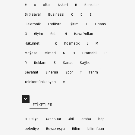
#
A
Alkol
Askeri
B
Bankalar
Bilgisayar
Business
C
D
E
Elektronik
Endüstri
Eğitim
F
Finans
G
Giyim
Gıda
H
Hava Yolları
Hükümet
I
K
Kozmetik
L
M
Mağaza
Mimari
N
O
Otomobil
P
R
Reklam
S
Sanat
Sağlık
Seyahat
Sinema
Spor
T
Tarım
Telekomünikasyon
V
ETIKETLER
033 sign
Aksesuar
Akü
araba
bdp
belediye
Beyaz eşya
Bilim
bilim fuarı