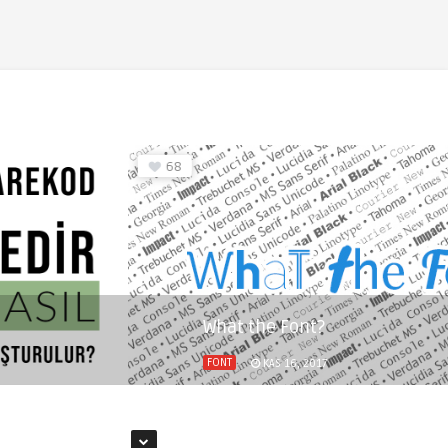
68
What the Font?
FONT
KAS 16, 2017