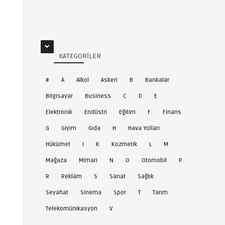
KATEGORILER
#
A
Alkol
Askeri
B
Bankalar
Bilgisayar
Business
C
D
E
Elektronik
Endüstri
Eğitim
F
Finans
G
Giyim
Gıda
H
Hava Yolları
Hükümet
I
K
Kozmetik
L
M
Mağaza
Mimari
N
O
Otomobil
P
R
Reklam
S
Sanat
Sağlık
Seyahat
Sinema
Spor
T
Tarım
Telekomünikasyon
V