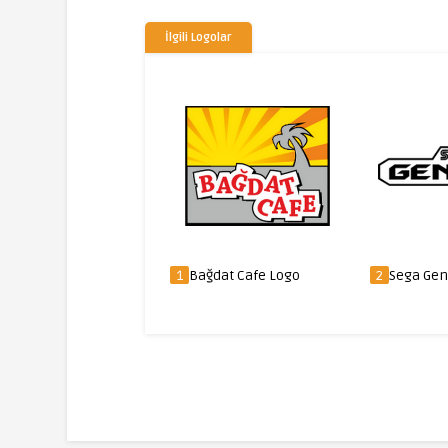
İlgili Logolar
Lion King Logo
1
Bağdat Cafe Logo
2
Sega Gen