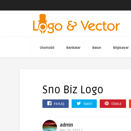
Otomobil
Bankalar
Basın
Bilgisayar
Sno Biz Logo
PAYLAŞ
TWEET
İĞNELE
admin
Haz 26, 2011 /