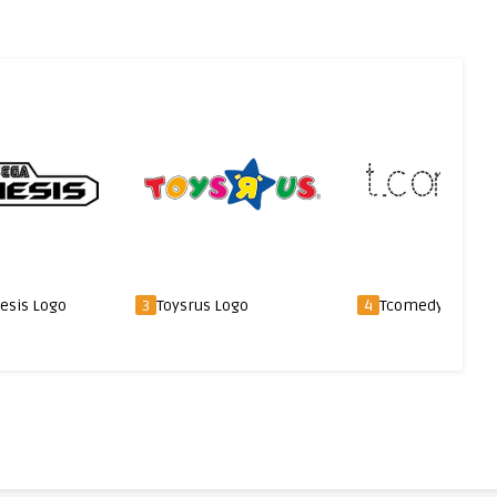
esis Logo
3
Toysrus Logo
4
Tcomedy Logo