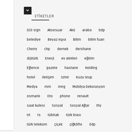
ETIKETLER
033 sign
Aksesuar
Akü
araba
bdp
belediye
Beyaz eşya
Bilim
bilim fuarı
Cherry
chp
dernek
dershane
dijitürk
Enerji
ev aletleri
eğitim
Eğlence
gazete
hastane
Holding
hotel
iletişim
izmir
Kuzu Grup
5
Disney Logo
6
Mutfak Sanatları
Medya
mm
mng
Mobilya Dekorasyon
Akademisi Logo
osmanlı
Oto
phone
renault
saat kulesi
Sosyal
Sosyal Ağlar
thy
trt
ts
tübitak
türk lirası
türk telekom
çiçek
çiğköfte
ödp