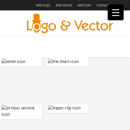
Add Logo
Add Vector
Add Icon
Contact