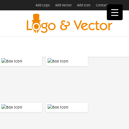
Add Logo
Add Vector
Add Icon
Contact