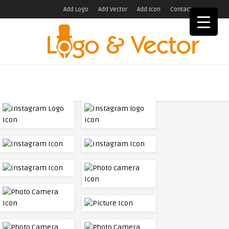
Add Logo
Add Vector
Add Icon
Contact